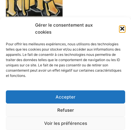
Gérer le consentement aux
Produits
cookies
Highway just
$
300.00
Pour offrir les meilleures expériences, nous utilisons des technologies
telles que les cookies pour stocker et/ou accéder aux informations des
appareils. Le fait de consentir à ces technologies nous permettra de
Ajouter au panier
traiter des données telles que le comportement de navigation ou les ID
uniques sur ce site. Le fait de ne pas consentir ou de retirer son
consentement peut avoir un effet négatif sur certaines caractéristiques
et fonctions.
1
2
→
Accepter
Refuser
Copyright © 2026 Cafegraffiti | Propulsé par
Thème WordPress
Voir les préférences
Astra