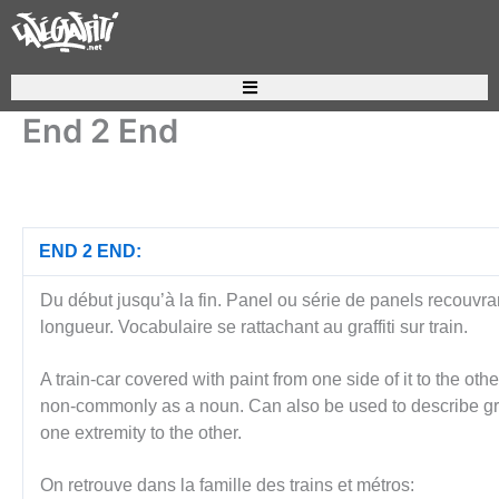
Aller
au
contenu
Recherche de produits
End 2 End
END 2 END:
Du début jusqu’à la fin. Panel ou série de panels recouvr
longueur. Vocabulaire se rattachant au graffiti sur train.
A train-car covered with paint from one side of it to the ot
non-commonly as a noun. Can also be used to describe graff
one extremity to the other.
On retrouve dans la famille des trains et métros: