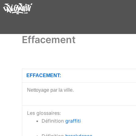
Aller
au
contenu
Effacement
EFFACEMENT:
Nettoyage par la ville.
Les glossaires:
Définition
graffiti
Définition
breakdance