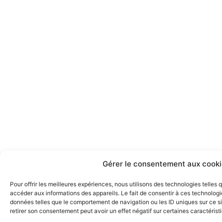
e
t
b
a
o
g
o
r
k
a
m
Gérer le consentement aux cooki
Pour offrir les meilleures expériences, nous utilisons des technologies telles
accéder aux informations des appareils. Le fait de consentir à ces technologi
données telles que le comportement de navigation ou les ID uniques sur ce sit
retirer son consentement peut avoir un effet négatif sur certaines caractérist