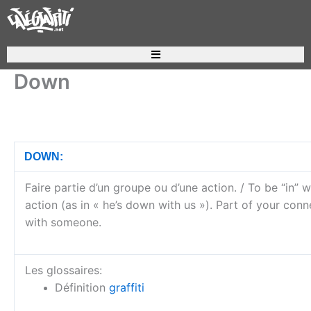
Aller
au
contenu
Recherche de produits
Down
DOWN:
Faire partie d’un groupe ou d’une action. / To be “in” w
action (as in « he’s down with us »). Part of your conn
with someone.
Les glossaires:
Définition
graffiti