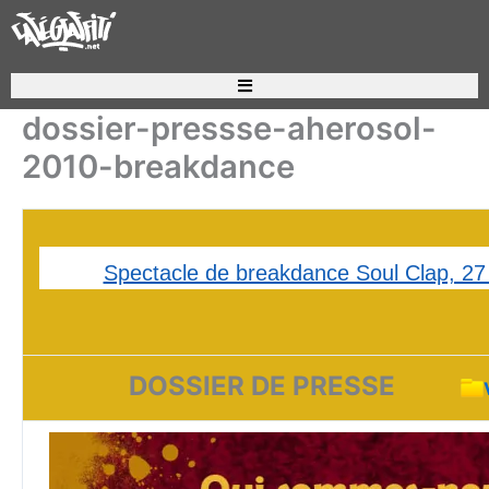
Aller
au
contenu
Recherche de produits
dossier-pressse-aherosol-
2010-breakdance
Spectacle de breakdance Soul Clap, 2
DOSSIER DE PRESSE