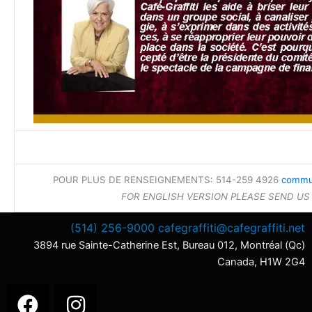
POUR PLUS DE RENSEIGNEMENTS: 514-259 4926
commun
FOR ENGLISH VERSION PLEASE SEND US
(514) 256-9000
cafegraffiti@cafegraffiti.net
3894 rue Sainte-Catherine Est, Bureau 012, Montréal (Qc)
Canada, H1W 2G4
F
I