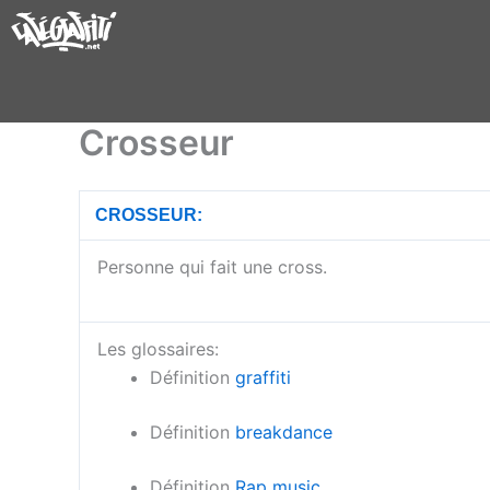
Aller
au
contenu
Crosseur
CROSSEUR:
Personne qui fait une cross.
Les glossaires:
Définition
graffiti
Définition
breakdance
Définition
Rap music