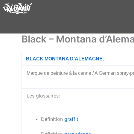
Aller
au
contenu
Black – Montana d’Alem
BLACK MONTANA D’ALEMAGNE:
Marque de peinture à la canne / A German spray-pa
Les glossaires:
Définition
graffiti
Définition
breakdance