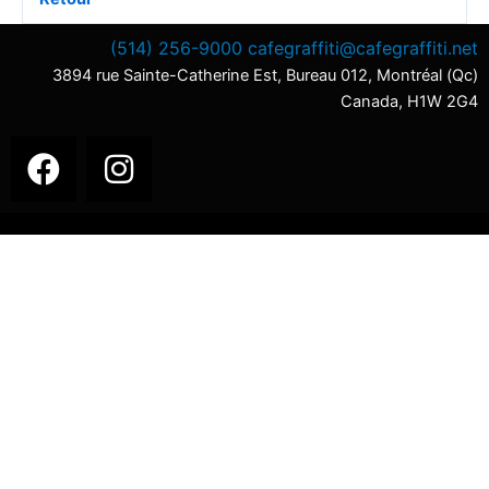
(514) 256-9000
cafegraffiti@cafegraffiti.net
3894 rue Sainte-Catherine Est, Bureau 012, Montréal (Qc)
Canada, H1W 2G4
F
I
a
n
c
s
e
t
b
a
o
g
o
r
k
a
m