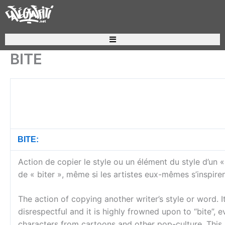
Aller
au
contenu
Recherche de produits
BITE
BITE:
Action de copier le style ou un élément du style d’un « 
de « biter », même si les artistes eux-mêmes s’inspir
The action of copying another writer’s style or word. I
disrespectful and it is highly frowned upon to “bite”, e
characters from cartoons and other pop-culture. This i