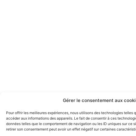
e
t
b
a
o
g
o
r
k
a
m
Gérer le consentement aux cooki
Pour offrir les meilleures expériences, nous utilisons des technologies telles
accéder aux informations des appareils. Le fait de consentir à ces technologi
données telles que le comportement de navigation ou les ID uniques sur ce sit
retirer son consentement peut avoir un effet négatif sur certaines caractérist