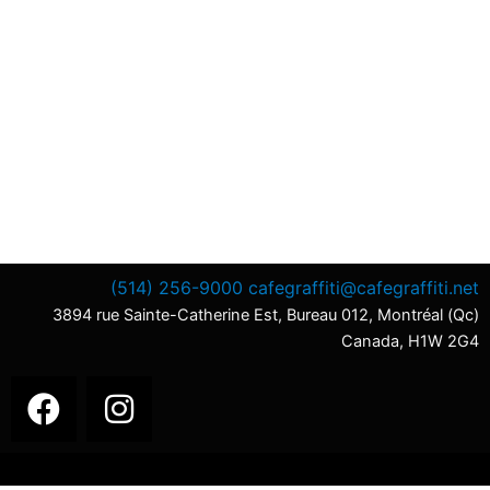
(514) 256-9000
cafegraffiti@cafegraffiti.net
3894 rue Sainte-Catherine Est, Bureau 012, Montréal (Qc)
Canada, H1W 2G4
F
I
a
n
c
s