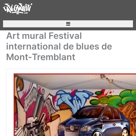
Aller
au
contenu
Recherche de produits
Art mural Festival
international de blues de
Mont-Tremblant