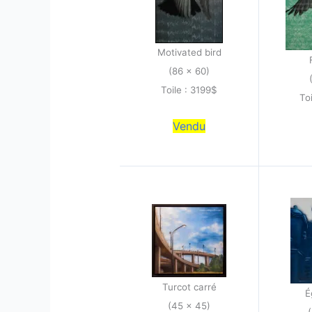
Motivated bird
(86 x 60)
Toile : 3199$
To
Vendu
Turcot carré
É
(45 x 45)