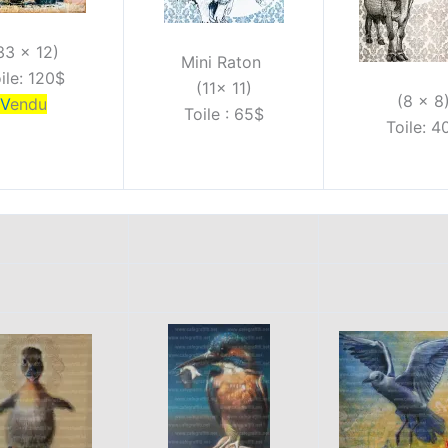
33 x 12)
Mini Raton
ile: 120$
(11x 11)
(8 x 8
V
endu
Toile : 65$
Toile: 4