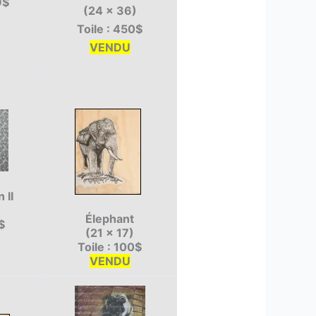
9$
(24 x 36)
Toile : 450$
VENDU
 II
Élephant
$
(21 x 17)
Toile : 100$
VENDU