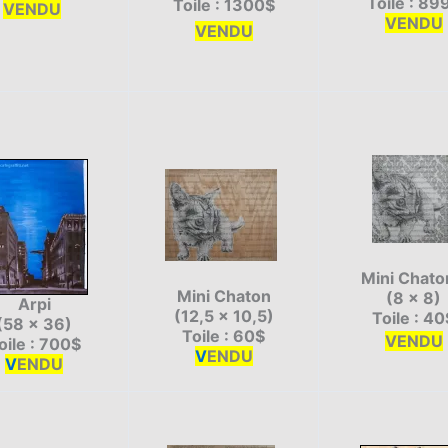
Toile : 89
Toile : 1300$
VENDU
VENDU
VENDU
Mini Chaton
Mini Chaton
(8 x 8)
Arpi
(12,5 x 10,5)
Toile : 40
(58 x 36)
Toile : 60$
VENDU
oile : 700$
V
ENDU
V
ENDU