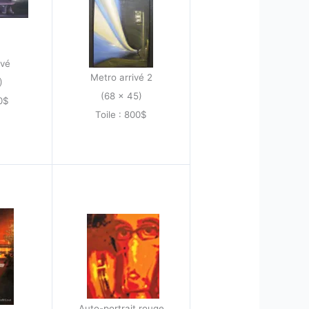
ivé
Metro arrivé 2
)
(68 x 45)
50$
Toile : 800$
Auto-portrait rouge