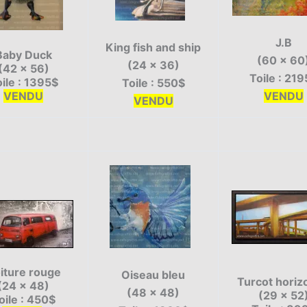
J.B
King fish and ship
Baby Duck
(60 x 60
(24 x 36)
(42 x 56)
Toile : 21
ile : 1395$
Toile : 550$
VENDU
VENDU
VENDU
iture rouge
Oiseau bleu
Turcot horiz
(24 x 48)
(48 x 48)
(29 x 52
oile : 450$