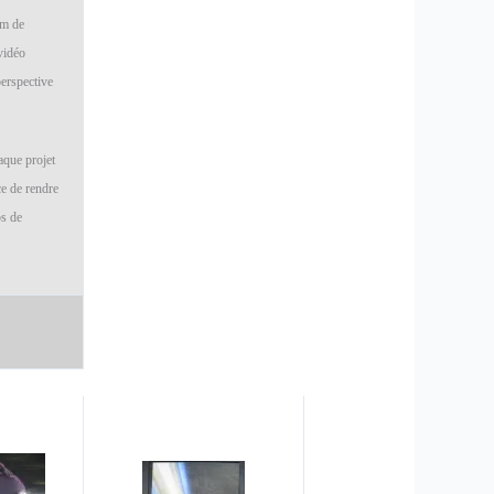
um de
 vidéo
perspective
aque projet
ce de rendre
ps de