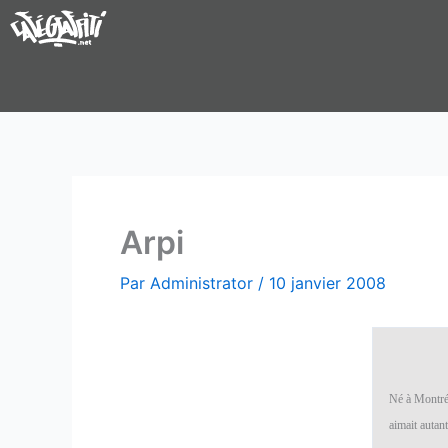
Aller
au
contenu
Arpi
Par
Administrator
/
10 janvier 2008
Né à Montréa
aimait autant