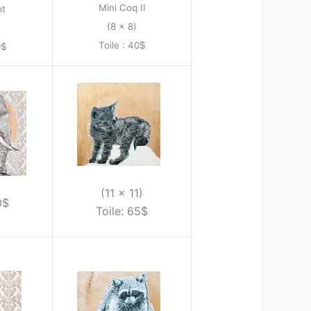
Mini Coq II
ot
(8 x 8)
Toile : 40$
0$
)
(11 x 11)
0$
Toile: 65$