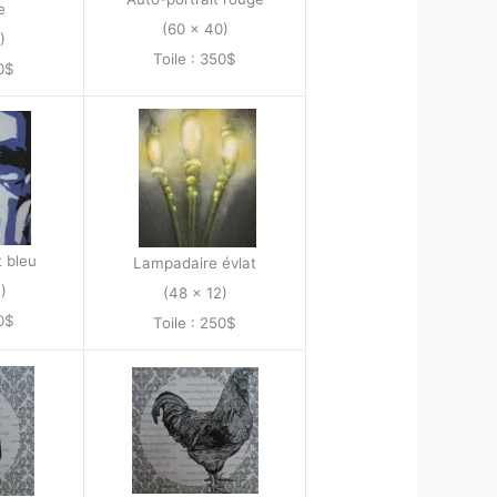
e
(60 x 40)
)
Toile : 350$
00$
t bleu
Lampadaire évlat
)
(48 x 12)
50$
Toile : 250$