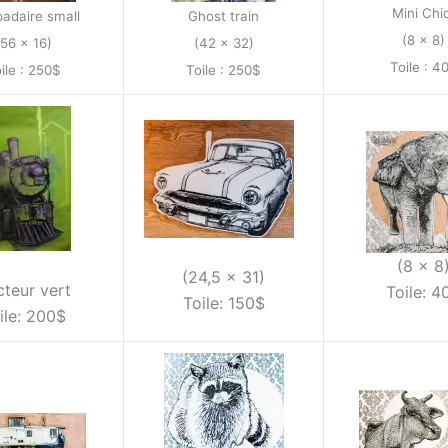
Mini Chi
adaire small
Ghost train
(8 x 8)
(56 x 16)
(42 x 32)
Toile : 4
ile : 250$
Toile : 250$
(8 x 8
(24,5 x 31)
teur vert
Toile: 4
Toile: 150$
ile: 200$