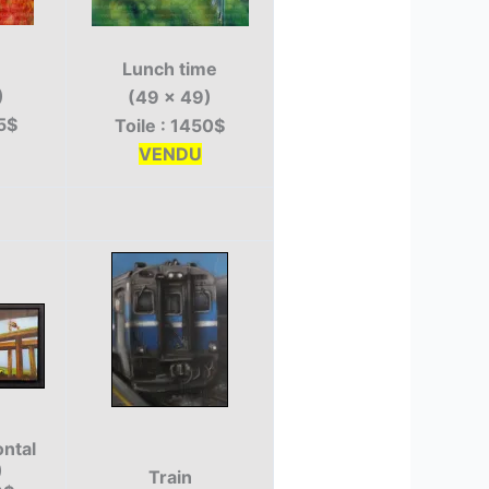
Lunch time
)
(49 x 49)
95$
Toile : 1450$
VENDU
ontal
)
Train