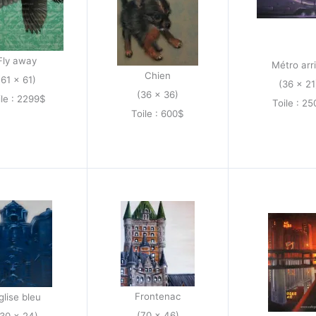
Fly away
Métro arr
Chien
(61 x 61)
(36 x 21
(36 x 36)
ile : 2299$
Toile : 2
Toile : 600$
Frontenac
glise bleu
(70 x 46)