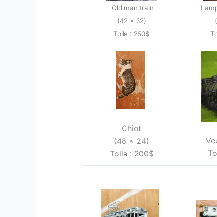
Old man train
Lamp
(42 x 32)
Toile : 250$
To
Chiot
Vec
(48 x 24)
To
Toile : 200$