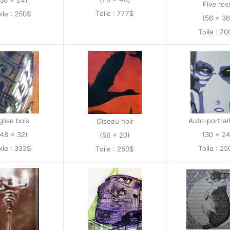
(30 x 24)
Five ros
Toile : 777$
ile : 250$
(56 x 36
Toile : 7
glise bois
Auto-portrai
Oiseau noir
(48 x 32)
(30 x 24
(56 x 20)
ile : 333$
Toile : 2
Toile : 250$