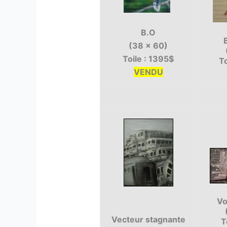
B.O
(38 x 60)
Toile : 1395$
To
VENDU
Vo
Vecteur stagnante
T