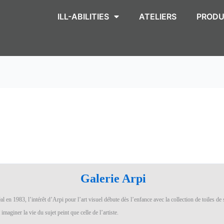
ILL-ABILITIES
ATELIERS
PRODU
Galerie Arpi
l en 1983, l’intérêt d’Arpi pour l’art visuel débute dès l’enfance avec la collection de toiles de 
 imaginer la vie du sujet peint que celle de l’artiste.