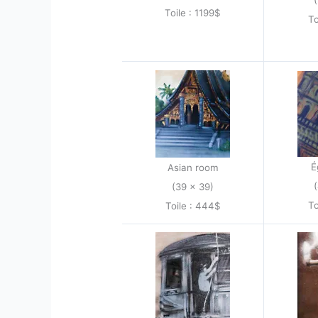
Toile : 1199$
To
É
Asian room
(39 x 39)
To
Toile : 444$