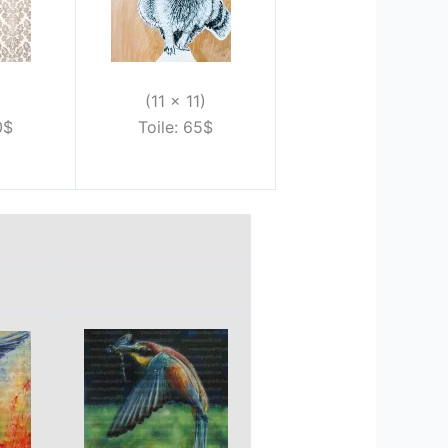
)
(11 x 11)
0$
Toile: 65$