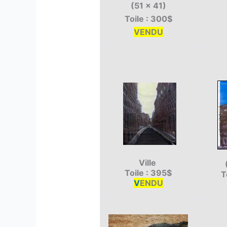
(51 x 41)
Toile : 300$
VENDU
Ville
Toile : 395$
T
V
ENDU