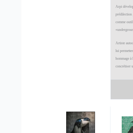
Arpi dévelop
prédilection 
comme outil 
«undergrou
Artiste auto
lui permetten
hommage à la
concrétiser 