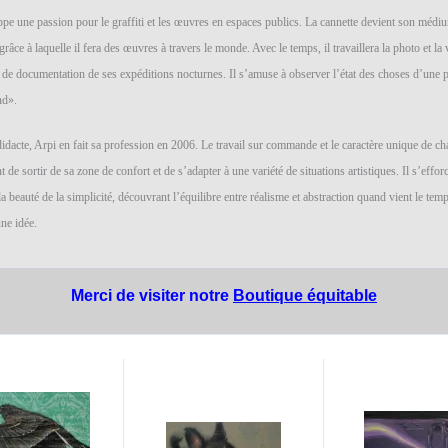
pe une passion pour le graffiti et les œuvres en espaces publics. La cannette devient son médi
grâce à laquelle il fera des œuvres à travers le monde. Avec le temps, il travaillera la photo et la
de documentation de ses expéditions nocturnes. Il s’amuse à observer l’état des choses d’une 
nd».
didacte, Arpi en fait sa profession en 2006. Le travail sur commande et le caractère unique de ch
t de sortir de sa zone de confort et de s’adapter à une variété de situations artistiques. Il s’effor
 beauté de la simplicité, découvrant l’équilibre entre réalisme et abstraction quand vient le tem
une idée.
Merci de visiter notre
Boutique équitable