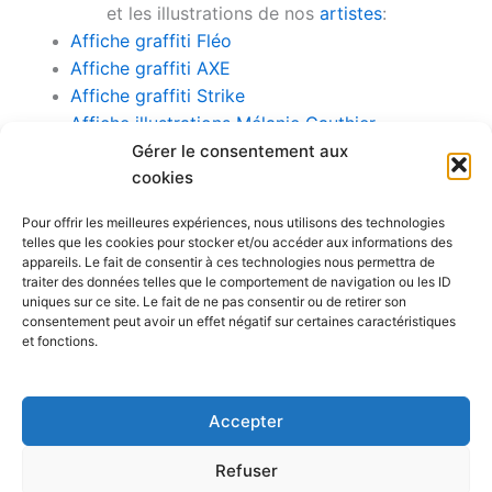
et les illustrations de nos
artistes
:
Affiche graffiti Fléo
Affiche graffiti AXE
Affiche graffiti Strike
Affiche illustrations Mélanie Gauthier
Affiche illustrations Toxicart
Gérer le consentement aux
Affiche illustrations Lucie Latour
cookies
Affiche illustrations Dr Shorty
Pour offrir les meilleures expériences, nous utilisons des technologies
telles que les cookies pour stocker et/ou accéder aux informations des
Pour rejoindre un artiste du Café Graffiti: (514) 259-
appareils. Le fait de consentir à ces technologies nous permettra de
6900
cafegraffiti@cafegraffiti.net
traiter des données telles que le comportement de navigation ou les ID
uniques sur ce site. Le fait de ne pas consentir ou de retirer son
consentement peut avoir un effet négatif sur certaines caractéristiques
Bistro le Ste Cath
, restaurant socialement engagé dans Hochelaga-
et fonctions.
Maisonneuve
(514) 256-9000
cafegraffiti@cafegraffiti.net
Accepter
3894 rue Sainte-Catherine Est, Bureau 012, Montréal (Qc)
Canada, H1W 2G4
Refuser