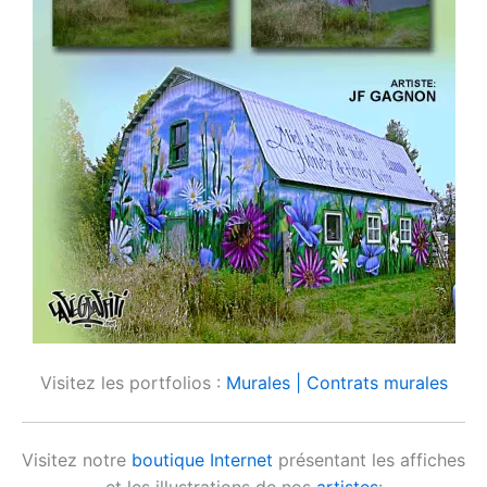
Visitez les portfolios :
Murales |
Contrats murales
Visitez notre
boutique Internet
présentant les affiches
et les illustrations de nos
artistes
: