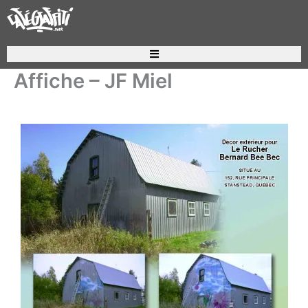
Aller
au
contenu
Recherche de produits
Affiche – JF Miel