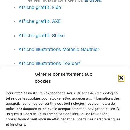
Affiche graffiti Fléo
Affiche graffiti AXE
Affiche graffiti Strike
Affiche illustrations Mélanie Gauthier
Affiche illustrations Toxicart
Gérer le consentement aux
Affiche illustrations Lucie Latour
cookies
Affiche illustrations Dr Shorty
Pour offrir les meilleures expériences, nous utilisons des technologies
telles que les cookies pour stocker et/ou accéder aux informations des
appareils. Le fait de consentir à ces technologies nous permettra de
Pour rejoindre un artiste du Café Graffiti: (514) 259-
traiter des données telles que le comportement de navigation ou les ID
6900
cafegraffiti@cafegraffiti.net
uniques sur ce site. Le fait de ne pas consentir ou de retirer son
consentement peut avoir un effet négatif sur certaines caractéristiques
et fonctions.
Bistro le Ste Cath
, restaurant socialement engagé dans Hochelaga-