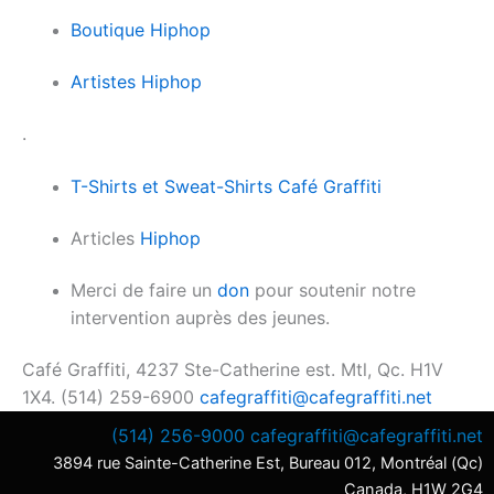
Boutique Hiphop
Artistes Hiphop
.
T-Shirts et Sweat-Shirts Café Graffiti
Articles
Hiphop
Merci de faire un
don
pour soutenir notre
intervention auprès des jeunes.
Café Graffiti, 4237 Ste-Catherine est. Mtl, Qc. H1V
1X4. (514) 259-6900
cafegraffiti@cafegraffiti.net
(514) 256-9000
cafegraffiti@cafegraffiti.net
3894 rue Sainte-Catherine Est, Bureau 012, Montréal (Qc)
Canada, H1W 2G4