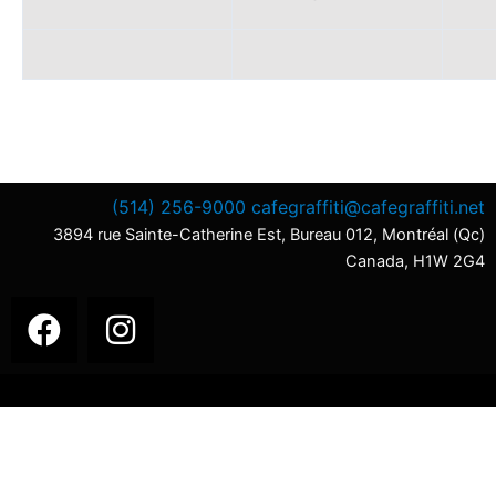
(514) 256-9000
cafegraffiti@cafegraffiti.net
3894 rue Sainte-Catherine Est, Bureau 012, Montréal (Qc)
Canada, H1W 2G4
F
I
a
n
c
s
e
t
b
a
o
g