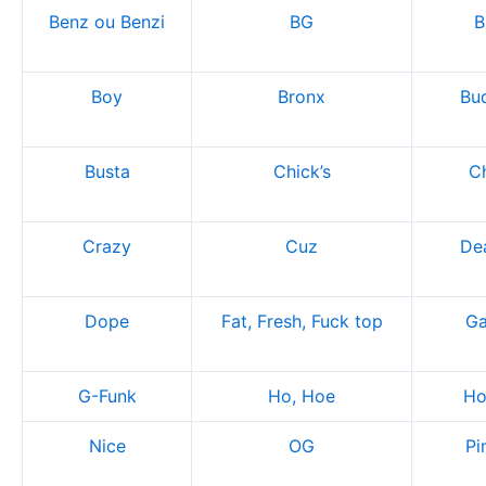
Benz ou Benzi
BG
Bi
Boy
Bronx
Bu
Busta
Chick’s
Ch
Crazy
Cuz
Dea
Dope
Fat, Fresh, Fuck top
G
G-Funk
Ho, Hoe
Ho
Nice
OG
Pi