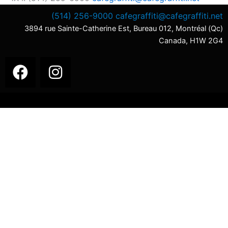
(514) 256-9000
cafegraffiti@cafegraffiti.net
3894 rue Sainte-Catherine Est, Bureau 012, Montréal (Qc)
Canada, H1W 2G4
F
I
a
n
c
s
e
t
b
a
o
g
o
r
k
a
m