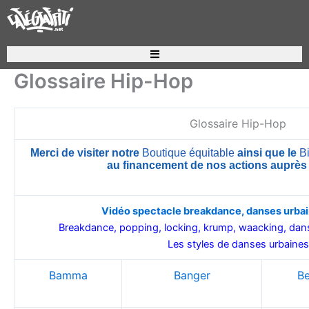
Aller
au
contenu
Recherche de produits
Glossaire Hip-Hop
Glossaire Hip-Hop
Merci de visiter notre
Boutique équitable
ainsi que le
Bi
au financement de nos actions auprès
Vidéo spectacle breakdance, danses urbai
Breakdance
, popping, locking, krump, waacking, dan
Les styles de
danses urbaines
Bamma
Banger
Be