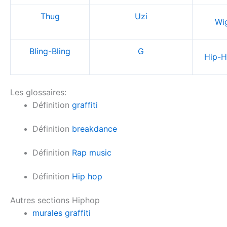
Thug
Uzi
Wi
Bling-Bling
G
Hip-H
Les glossaires:
Définition
graffiti
Définition
breakdance
Définition
Rap music
Définition
Hip hop
Autres sections Hiphop
murales graffiti