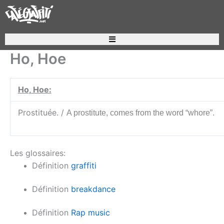
Aller
au
contenu
Recherche de produits
Ho, Hoe
Ho, Hoe:
Prostituée. /
A prostitute, comes from the word “whore”.
Les glossaires:
Définition
graffiti
Définition
breakdance
Définition
Rap music