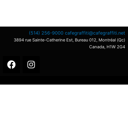
(514) 256-9000
cafegraffiti@cafegraffiti.net
3894 rue Sainte-Catherine Est, Bureau 012, Montréal (Qc)
Canada, H1W 2G4
F
I
a
n
c
s
e
t
b
a
o
g
o
r
k
a