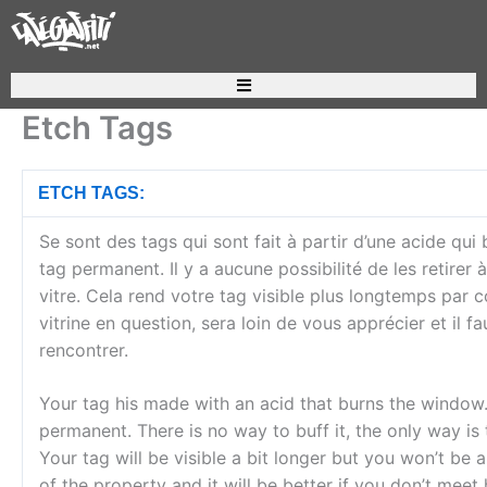
Aller
au
contenu
Recherche de produits
Etch Tags
ETCH TAGS:
Se sont des tags qui sont fait à partir d’une acide qui b
tag permanent. Il y a aucune possibilité de les retirer
vitre. Cela rend votre tag visible plus longtemps par co
vitrine en question, sera loin de vous apprécier et il f
rencontrer.
Your tag his made with an acid that burns the window.
permanent. There is no way to buff it, the only way is
Your tag will be visible a bit longer but you won’t be
of the property and it will be better if you don’t meet 