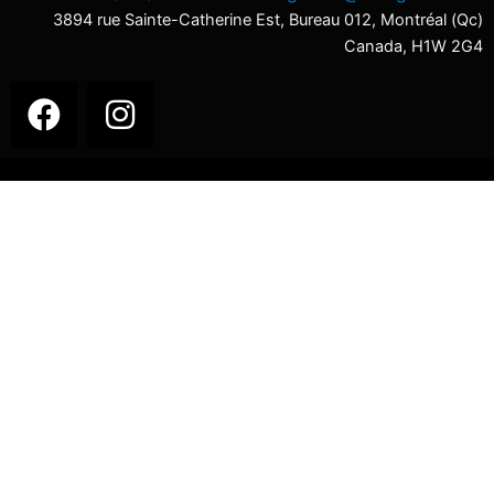
3894 rue Sainte-Catherine Est, Bureau 012, Montréal (Qc)
Canada, H1W 2G4
F
I
a
n
c
s
e
t
b
a
o
g
o
r
k
a
m