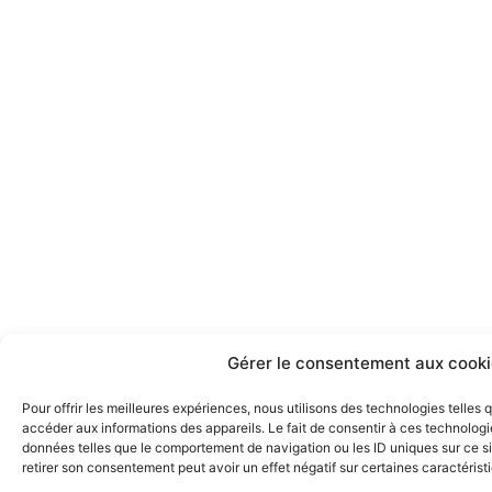
e
t
b
a
o
g
o
r
k
a
m
Gérer le consentement aux cooki
Pour offrir les meilleures expériences, nous utilisons des technologies telles
accéder aux informations des appareils. Le fait de consentir à ces technologi
données telles que le comportement de navigation ou les ID uniques sur ce sit
retirer son consentement peut avoir un effet négatif sur certaines caractérist