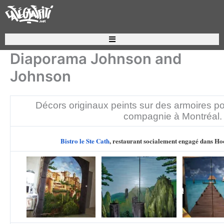
Aller
au
contenu
Recherche de produits
Diaporama Johnson and
Johnson
Décors originaux peints sur des armoires po
compagnie à Montréal.
Bistro le Ste Cath
, restaurant socialement engagé dans 