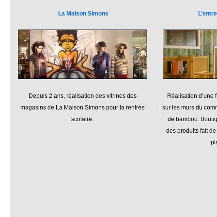
La Maison Simons
L’entr
Depuis 2 ans, réalisation des vitrines des
Réalisation d’une f
magasins de La Maison Simons pour la rentrée
sur les murs du comm
scolaire.
de bambou. Boutiq
des produits fait 
pl