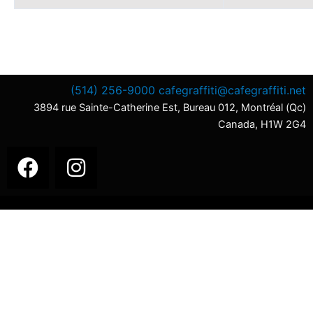
(514) 256-9000
cafegraffiti@cafegraffiti.net
3894 rue Sainte-Catherine Est, Bureau 012, Montréal (Qc)
Canada, H1W 2G4
F
I
a
n
c
s
e
t
b
a
o
g
o
r
k
a