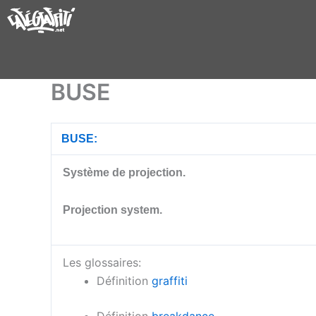
Aller
au
contenu
BUSE
BUSE:
Système de projection
.
Projection s
Les glossaires:
Définition
graffiti