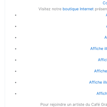
Co
Visitez notre
boutique Internet
présent
A
Affiche i
Affic
Affiche
Affiche i
Affich
Pour rejoindre un artiste du Café Gr