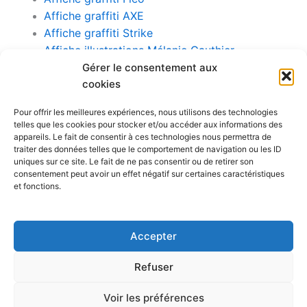
Affiche graffiti AXE
Affiche graffiti Strike
Affiche illustrations Mélanie Gauthier
Affiche illustrations Toxicart
Gérer le consentement aux
cookies
Affiche illustrations Lucie Latour
Affiche illustrations Dr Shorty
Pour offrir les meilleures expériences, nous utilisons des technologies
telles que les cookies pour stocker et/ou accéder aux informations des
Pour rejoindre un artiste du Café Graffiti: (514) 259-
appareils. Le fait de consentir à ces technologies nous permettra de
traiter des données telles que le comportement de navigation ou les ID
6900
cafegraffiti@cafegraffiti.net
uniques sur ce site. Le fait de ne pas consentir ou de retirer son
consentement peut avoir un effet négatif sur certaines caractéristiques
Bistro le Ste Cath
, restaurant socialement engagé dans Hochelaga-
et fonctions.
Maisonneuve
(514) 256-9000
cafegraffiti@cafegraffiti.net
Accepter
3894 rue Sainte-Catherine Est, Bureau 012, Montréal (Qc)
Canada, H1W 2G4
Refuser
F
I
Voir les préférences