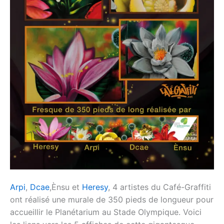
Arpi
,
Dcae
,Ènsu et
Heresy
, 4 artistes du Café-Graffiti
ont réalisé une murale de 350 pieds de longueur pour
accueillir le Planétarium au Stade Olympique. Voici